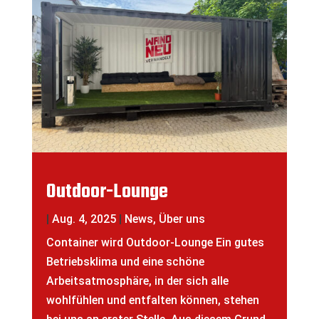
Outdoor-Lounge
|
Aug. 4, 2025
|
News
,
Über uns
Container wird Outdoor-Lounge Ein gutes
Betriebsklima und eine schöne
Arbeitsatmosphäre, in der sich alle
wohlfühlen und entfalten können, stehen