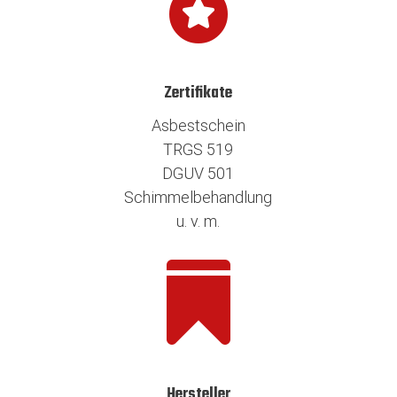

Zertifikate
Asbestschein
TRGS 519
DGUV 501
Schimmelbehandlung
u. v. m.

Hersteller