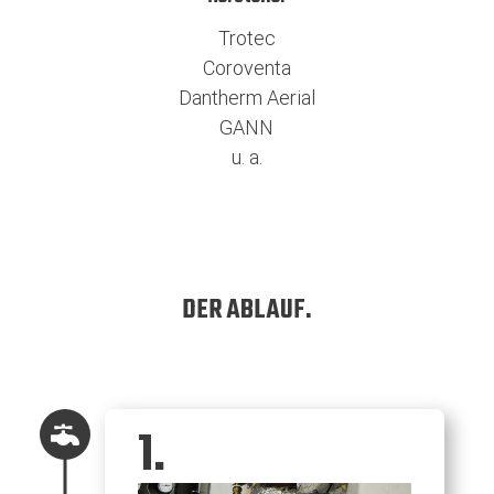
Trotec
Coroventa
Dantherm Aerial
GANN
u. a.
DER ABLAUF.
1.
