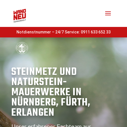
Notdienstnummer – 24/7 Service:
0911 633 652 33
STEINMETZ UND
NATURSTEIN-
MAUERWERKE IN
NÜRNBERG, FÜRTH,
ERLANGEN
Unser erfahrenes Fachteam aus