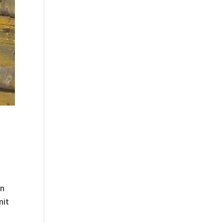
en
mit