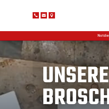



Notdie
UNSERE
BROSCH