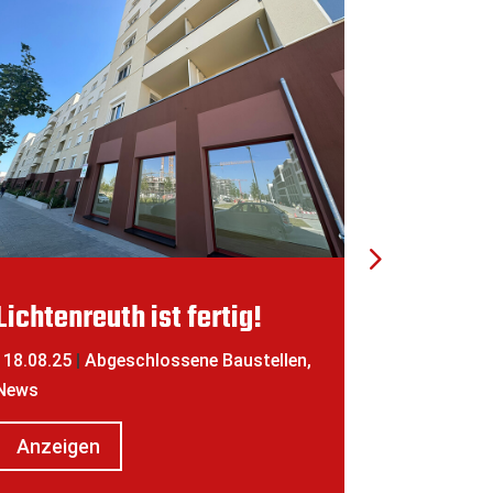
Lichtenreuth ist fertig!
Outdoo
18.08.25
|
Abgeschlossene Baustellen
,
|
04.08.25
|
News
Anzeig
Anzeigen